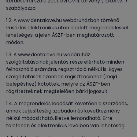
kérdéseiről szóló 2001. évi CVIII. törvény (“Elkertv.”)
szabályozza.
1.2. A
www.dentalove.hu webáruházban történő
vásárlás elektronikus úton leadott megrendeléssel
lehetséges, a jelen ÁSZF-ben meghatározott
módon.
1.3. A www.dentalove.hu webáruház
szolgáltatásainak jelentős része elérhető minden
felhasználó számára, regisztráció nélkül is. Egyes
szolgáltatások azonban regisztrációhoz (majd
belépéshez) kötöttek, melyre az ÁSZF-ben
rögzítetteknek megfelelően bárki jogosult.
1.4. A megrendelés leadását követően a szerződés,
annak teljesítéséig szabadon és következmény
nélkül módosítható, illetve lemondható. Erre
telefonon és elektronikus levélben van lehetőség.