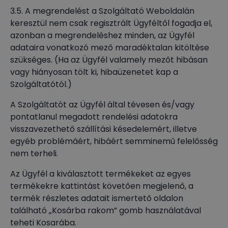
3.5. A megrendelést a Szolgáltató Weboldalán
keresztül nem csak regisztrált Ügyféltől fogadja el,
azonban a megrendeléshez minden, az Ügyfél
adataira vonatkozó mező maradéktalan kitöltése
szükséges. (Ha az Ügyfél valamely mezőt hibásan
vagy hiányosan tölt ki, hibaüzenetet kap a
Szolgáltatótól.)
A Szolgáltatót az Ügyfél által tévesen és/vagy
pontatlanul megadott rendelési adatokra
visszavezethető szállítási késedelemért, illetve
egyéb problémáért, hibáért semminemű felelősség
nem terheli.
Az Ügyfél a kiválasztott termékeket az egyes
termékekre kattintást követően megjelenő, a
termék részletes adatait ismertető oldalon
található „Kosárba rakom” gomb használatával
teheti Kosarába.