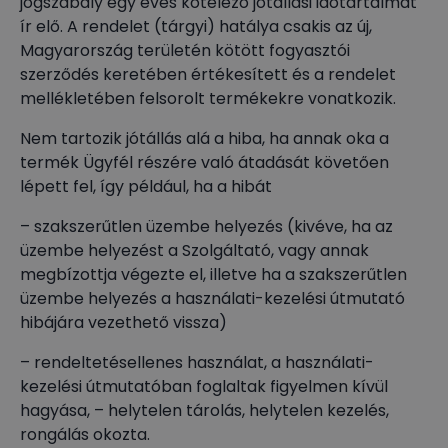
jogszabály egy éves kötelező jótállási időtartalmat
ír elő. A rendelet (tárgyi) hatálya csakis az új,
Magyarország területén kötött fogyasztói
szerződés keretében értékesített és a rendelet
mellékletében felsorolt termékekre vonatkozik.
Nem tartozik jótállás alá a hiba, ha annak oka a
termék Ügyfél részére való átadását követően
lépett fel, így például, ha a hibát
– szakszerűtlen üzembe helyezés (kivéve, ha az
üzembe helyezést a Szolgáltató, vagy annak
megbízottja végezte el, illetve ha a szakszerűtlen
üzembe helyezés a használati-kezelési útmutató
hibájára vezethető vissza)
– rendeltetésellenes használat, a használati-
kezelési útmutatóban foglaltak figyelmen kívül
hagyása, – helytelen tárolás, helytelen kezelés,
rongálás okozta.