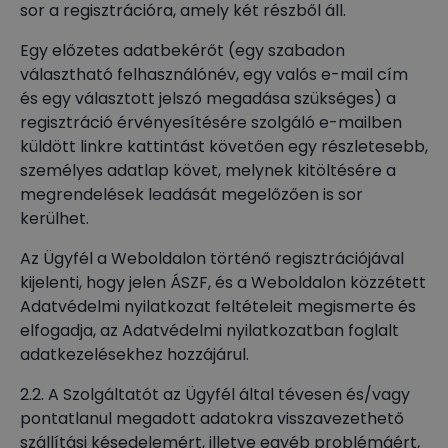
sor a regisztrációra, amely két részből áll.
Egy előzetes adatbekérőt (egy szabadon
választható felhasználónév, egy valós e-mail cím
és egy választott jelszó megadása szükséges) a
regisztráció érvényesítésére szolgáló e-mailben
küldött linkre kattintást követően egy részletesebb,
személyes adatlap követ, melynek kitöltésére a
megrendelések leadását megelőzően is sor
kerülhet.
Az Ügyfél a Weboldalon történő regisztrációjával
kijelenti, hogy jelen ÁSZF, és a Weboldalon közzétett
Adatvédelmi nyilatkozat feltételeit megismerte és
elfogadja, az Adatvédelmi nyilatkozatban foglalt
adatkezelésekhez hozzájárul.
2.2. A Szolgáltatót az Ügyfél által tévesen és/vagy
pontatlanul megadott adatokra visszavezethető
szállítási késedelemért, illetve egyéb problémáért,