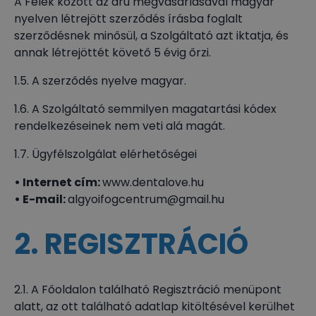
A Felek között az áru megvásárlásával magyar
nyelven létrejött szerződés írásba foglalt
szerződésnek minősül, a Szolgáltató azt iktatja, és
annak létrejöttét követő 5 évig őrzi.
1.5. A szerződés nyelve magyar.
1.6. A Szolgáltató semmilyen magatartási kódex
rendelkezéseinek nem veti alá magát.
1.7. Ügyfélszolgálat elérhetőségei
• Internet cím:
www.dentalove.hu
• E-mail:
algyoifogcentrum@gmail.hu
2. REGISZTRÁCIÓ
2.1. A Főoldalon található Regisztráció menüpont
alatt, az ott található adatlap kitöltésével kerülhet