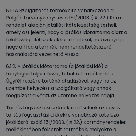
8.1.1.A Szolgáltatót termékeire vonatkozóan a
Polgári törvénykönyv és a 151/2003. (IX. 22.) Korm.
rendelet alapján jótállási kötelezettség terheli,
amely azt jelenti, hogy a jótállás időtartama alatt a
felelősség alól csak akkor mentesül, ha bizonyítja,
hogy a hiba a termék nem rendeltetésszerű
használatára vezethető vissza.
8.1.2. A jótállás időtartama (a jótállási idő) a
tényleges teljesítéssel, tehát a terméknek az
Ügyfél részére történő átadásával, vagy ha az
üzembe helyezést a Szolgáltató vagy annak
megbízottja végzi, az üzembe helyezés napja.
Tartós fogyasztási cikknek minősülnek az egyes
tartós fogyasztási cikkekre vonatkozó kötelező
jótállásról szóló 151/2003. (IX.22.) Kormányrendelet
mellékletében felsorolt termékek, melyekre a