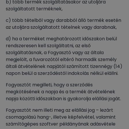
b) több termék szolgáltatásakor az utoljára
szolgáltatott terméknek,
c) több tételből vagy darabból álló termék esetén
az utoljára szolgáltatott tételnek vagy darabnak,
d) ha a terméket meghatározott időszakon belül
rendszeresen kell szolgáltatni, az első
szolgáltatásnak, a Fogyasztó vagy az általa
megjelölt, a fuvarozótól eltérő harmadik személy
általi átvételének napjától számított tizennégy (14)
napon belül a szerződéstől indokolás nélkül elállni.
Fogyasztót megilleti, hogy a szerződés
megkötésének a napja és a termék átvételének
napja közötti időszakban is gyakorolja elállási jogát.
Fogyasztót nem illeti meg az elállási jog – lezárt
csomagolású hang-, illetve képfelvétel, valamint
számítógépes szoftver példányának adásvétele