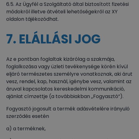
6.5. Az Ügyfél a Szolgáltató által biztosított fizetési
módokról illetve átvételi lehetőségekről az XY
oldalon tájékozódhat.
7. ELÁLLÁSI JOG
Az e pontban foglaltak kizárólag a szakmája,
foglalkozása vagy üzleti tevékenysége körén kívül
eljáró természetes személyre vonatkoznak, aki árut
vesz, rendel, kap, használ, igénybe vesz, valamint az
áruval kapcsolatos kereskedelmi kommunikáció,
ajánlat címzettje (a továbbiakban „Fogyasztó”).
Fogyasztó jogosult a termék adásvételére irányuló
szerződés esetén
a) a terméknek,