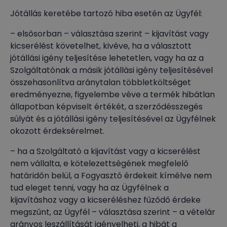
Jótállás keretébe tartozó hiba esetén az Ügyfél:
– elsősorban – választása szerint – kijavítást vagy
kicserélést követelhet, kivéve, ha a választott
jótállási igény teljesítése lehetetlen, vagy ha az a
Szolgáltatónak a másik jótállási igény teljesítésével
összehasonlítva aránytalan többletköltséget
eredményezne, figyelembe véve a termék hibátlan
állapotban képviselt értékét, a szerződésszegés
súlyát és a jótállási igény teljesítésével az Ügyfélnek
okozott érdeksérelmet.
– ha a Szolgáltató a kijavítást vagy a kicserélést
nem vállalta, e kötelezettségének megfelelő
határidőn belül, a Fogyasztó érdekeit kímélve nem
tud eleget tenni, vagy ha az Ügyfélnek a
kijavításhoz vagy a kicseréléshez fűződő érdeke
megszűnt, az Ügyfél – választása szerint – a vételár
arányos leszállítását igényelheti, a hibát a