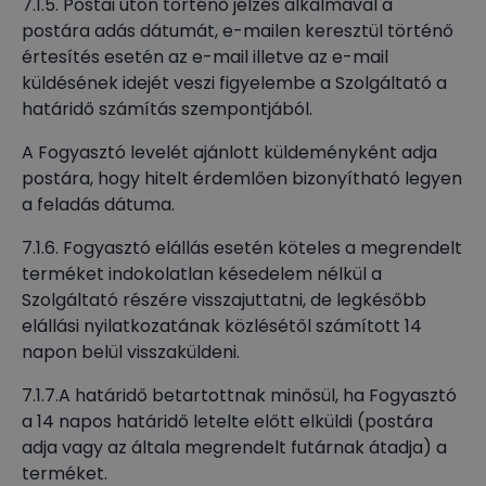
7.1.5. Postai úton történő jelzés alkalmával a
postára adás dátumát, e-mailen keresztül történő
értesítés esetén az e-mail illetve az e-mail
küldésének idejét veszi figyelembe a Szolgáltató a
határidő számítás szempontjából.
A Fogyasztó levelét ajánlott küldeményként adja
postára, hogy hitelt érdemlően bizonyítható legyen
a feladás dátuma.
7.1.6. Fogyasztó elállás esetén köteles a megrendelt
terméket indokolatlan késedelem nélkül a
Szolgáltató részére visszajuttatni, de legkésőbb
elállási nyilatkozatának közlésétől számított 14
napon belül visszaküldeni.
7.1.7.A határidő betartottnak minősül, ha Fogyasztó
a 14 napos határidő letelte előtt elküldi (postára
adja vagy az általa megrendelt futárnak átadja) a
terméket.