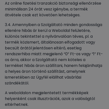
Az online fizetési tranzakció biztonsági ellenőrzése
minimálisan 24 órát vesz igénybe, a termék
átvétele csak ezt követően lehetséges.
3.4. Amennyiben a Szolgáltató minden gondossága
ellenére hibás ár kerül a Weboldal felületére,
különös tekintettel a nyilvánvalóan téves, pl. a
termék közismert, általánosan elfogadott vagy
becsült árától jelentősen eltérő, esetleg
rendszerhiba miatt megjelenő “0” Ft-os vagy “1” Ft-
os árra, akkor a Szolgáltató nem köteles a
terméket hibás áron szállítani, hanem felajánlhatja
a helyes áron történő szállítást, amelynek
ismeretében az Ügyfél elállhat vásárlási
szándékától.
A weboldalon megjelentetett termékképek
helyenként csak illusztrációk, azok a valóságtól
eltérhetnek.