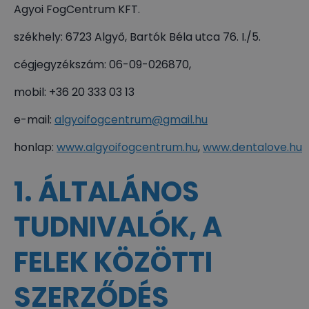
Agyoi FogCentrum KFT.
székhely: 6723 Algyő, Bartók Béla utca 76. I./5.
cégjegyzékszám: 06-09-026870,
mobil: +36 20 333 03 13
e-mail:
algyoifogcentrum@gmail.hu
honlap:
www.algyoifogcentrum.hu
,
www.dentalove.hu
1. ÁLTALÁNOS
TUDNIVALÓK, A
FELEK KÖZÖTTI
SZERZŐDÉS