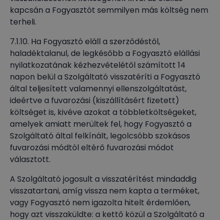
kapcsán a Fogyasztót semmilyen más költség nem
terheli.
7.1.10. Ha Fogyasztó eláll a szerződéstől,
haladéktalanul, de legkésőbb a Fogyasztó elállási
nyilatkozatának kézhezvételétől számított 14
napon belül a Szolgáltató visszatéríti a Fogyasztó
által teljesített valamennyi ellenszolgáltatást,
ideértve a fuvarozási (kiszállításért fizetett)
költséget is, kivéve azokat a többletköltségeket,
amelyek amiatt merültek fel, hogy Fogyasztó a
Szolgáltató által felkínált, legolcsóbb szokásos
fuvarozási módtól eltérő fuvarozási módot
választott.
A Szolgáltató jogosult a visszatérítést mindaddig
visszatartani, amíg vissza nem kapta a terméket,
vagy Fogyasztó nem igazolta hitelt érdemlően,
hogy azt visszaküldte: a kettő közül a Szolgáltató a