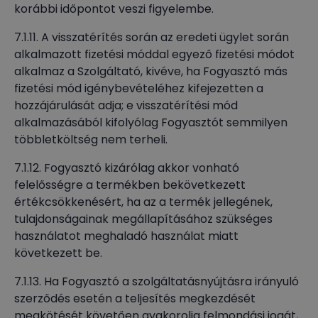
korábbi időpontot veszi figyelembe.
7.1.11. A visszatérítés során az eredeti ügylet során
alkalmazott fizetési móddal egyező fizetési módot
alkalmaz a Szolgáltató, kivéve, ha Fogyasztó más
fizetési mód igénybevételéhez kifejezetten a
hozzájárulását adja; e visszatérítési mód
alkalmazásából kifolyólag Fogyasztót semmilyen
többletköltség nem terheli.
7.1.12. Fogyasztó kizárólag akkor vonható
felelősségre a termékben bekövetkezett
értékcsökkenésért, ha az a termék jellegének,
tulajdonságainak megállapításához szükséges
használatot meghaladó használat miatt
következett be.
7.1.13. Ha Fogyasztó a szolgáltatásnyújtásra irányuló
szerződés esetén a teljesítés megkezdését
megkötését követően gyakorolja felmondási jogát,